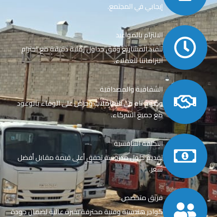
إيجابي في المجتمع.
الالتزام بالمواعيد
تنفيذ المشاريع وفق جداول زمنية دقيقة مع احترام
التزاماتنا للعملاء.
الشفافية والمصداقية
وضوح تام في التعاملات وحرص على الوفاء بالوعود
مع جميع الشركاء.
التكلفة التنافسية
تقديم حلول مدروسة تحقق أعلى قيمة مقابل أفضل
سعر.
فريق متخصص
كوادر هندسية وفنية محترفة بخبرة عالية لضمان جودة