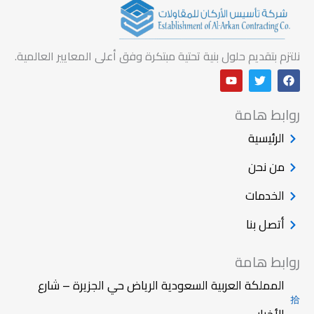
نلتزم بتقديم حلول بنية تحتية مبتكرة وفق أعلى المعايير العالمية.
Y
T
F
o
w
a
u
i
c
t
t
e
روابط هامة
u
t
b
b
e
o
الرئيسية
e
r
o
k
من نحن
الخدمات
أتصل بنا
روابط هامة
المملكة العربية السعودية الرياض حي الجزيرة – شارع